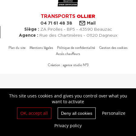
TRANSPORTS
OLLIER
04 71 61 48 38
Mail
Siège :
ZA Pirolles - BP5 - 43590 Beauzac
Agence :
Rue des Chartinières - 01120 Dagneux
Plan du site
Mentions légales
Politique de confidentialité
Gestion des cookies
Accès chauffeurs
Création : agence studio N°3
This site uses cookies and gives you control over what you
want to activate
OK, accept all
Personalize
Deny all cookies
Privacy policy