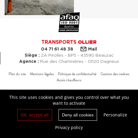
TRANSPORTS
OLLIER
04 71 61 48 38
Mail
Siège :
ZA Pirolles - BP5 - 43590 Beauzac
Agence :
Rue des Chartinières - 01120 Dagneux
Plan du site
Mentions légales
Politique de confidentialité
Gestion des cookies
Accès chauffeurs
Création : agence studio N°3
This site uses cookies and gives you control over what you
want to activate
OK, accept all
Personalize
Deny all cookies
Privacy policy