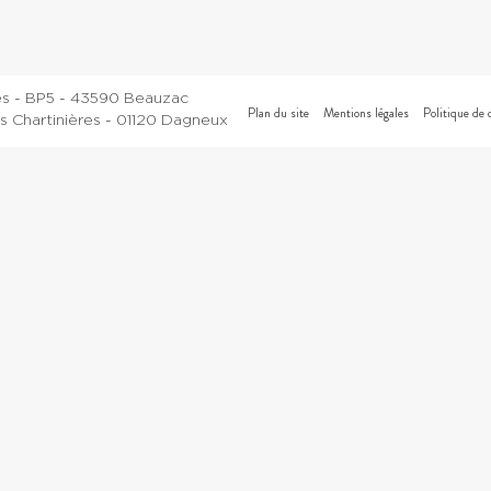
es - BP5 - 43590 Beauzac
Plan du site
Mentions légales
Politique de 
 Chartinières - 01120 Dagneux