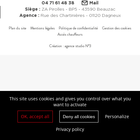
04 71 61 48 38
Mail
Siège :
ZA Pirolles - BP5 - 43590 Beauzac
Agence :
Rue des Chartinières - 01120 Dagneux
Plan du site
Mentions légales
Politique de confidentialité
Gestion des cookies
Accès chauffeurs
Création : agence studio N°3
This site uses cookies and gives you control over what you
want to activate
OK, accept all
Personalize
Deny all cookies
Privacy policy