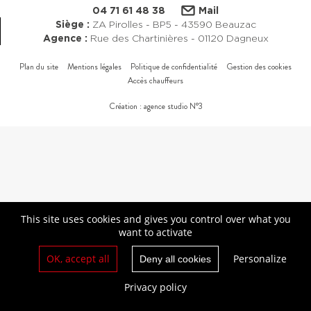
04 71 61 48 38
Mail
Siège :
ZA Pirolles - BP5 - 43590 Beauzac
Agence :
Rue des Chartinières - 01120 Dagneux
Plan du site
Mentions légales
Politique de confidentialité
Gestion des cookies
Accès chauffeurs
Création : agence studio N°3
This site uses cookies and gives you control over what you
want to activate
OK, accept all
Personalize
Deny all cookies
Privacy policy