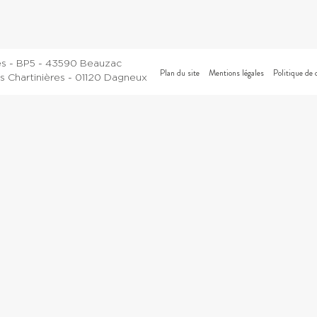
es - BP5 - 43590 Beauzac
Plan du site
Mentions légales
Politique de 
 Chartinières - 01120 Dagneux