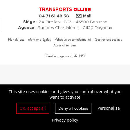
TRANSPORTS
OLLIER
04 71 61 48 38
Mail
Siège :
ZA Pirolles - BP5 - 43590 Beauzac
Agence :
Rue des Chartinières - 01120 Dagneux
Plan du site
Mentions légales
Politique de confidentialité
Gestion des cookies
Accès chauffeurs
Création : agence studio N°3
This site uses cookies and gives you control over what you
want to activate
OK, accept all
Personalize
Deny all cookies
Privacy policy