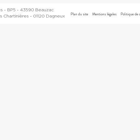
es - BP5 - 43590 Beauzac
Plan du site
Mentions légales
Politique de 
 Chartinières - 01120 Dagneux